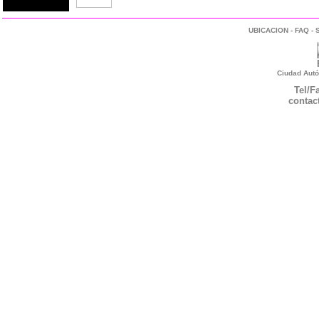
UBICACION
-
FAQ
-
Ciudad Autó
Tel/F
contac