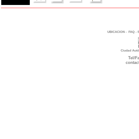
UBICACION
-
FAQ
-
Ciudad Autó
Tel/F
contac