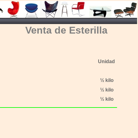
Venta de Esterilla
Unidad
½
kilo
½
kilo
½
kilo